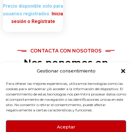
Precio disponible solo para
usuarios registrados.
Inicia
sesión o Regístrate
CONTACTA CON NOSOTROS
Nos ponemos en
contacto contigo lo
Gestionar consentimiento
antes posible
Para ofrecer las mejores experiencias, utilizamos tecnologías como las
cookies para almacenar y/o acceder a la información del dispositivo. El
consentimiento de estas tecnologías nos permitirá procesar datos como
¿Tienes alguna duda o necesitas más
el comportamiento de navegación o las identificaciones únicas en este
sitio. No consentir o retirar el consentimiento, puede afectar
información? Ponte en contacto con nosotros y
negativamente a ciertas características y funciones.
te resolveremos las dudas lo antes posible.
Aceptar
Contacto